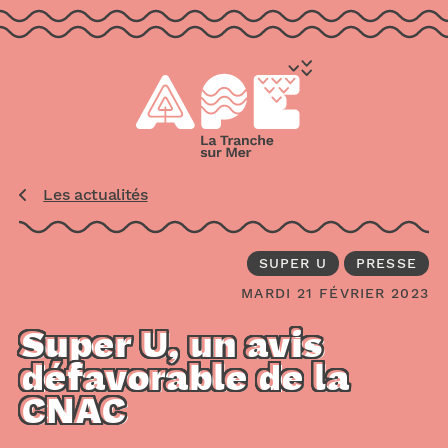
aller au contenu
Les actualités
SUPER U
PRESSE
MARDI 21 FÉVRIER 2023
Super U, un avis
défavorable de la
CNAC