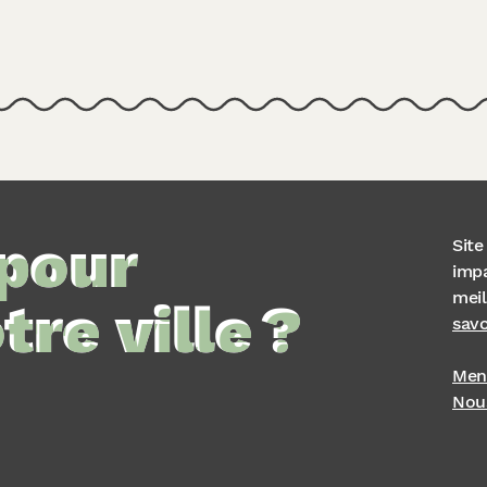
 pour
Sit
impa
meil
re ville ?
savo
Ment
Nou